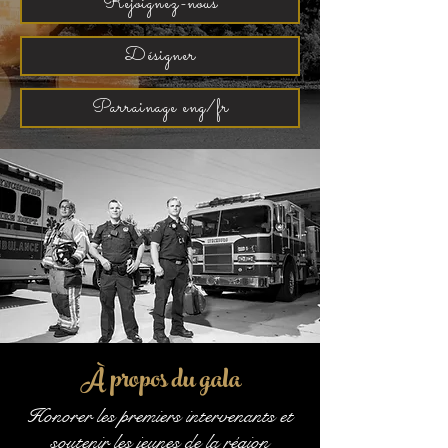
Rejoignez-nous
Désigner
Parrainage eng/fr
À propos du gala
Honorer les premiers intervenants et
soutenir les jeunes de la région