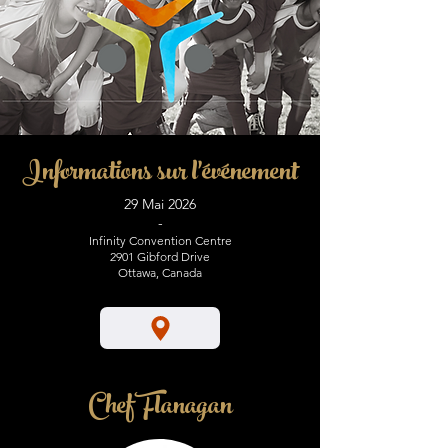
Informations sur l'événement
29 Mai 2026
-
Infinity Convention Centre
2901 Gibford Drive
Ottawa, Canada
Chef Flanaga
n