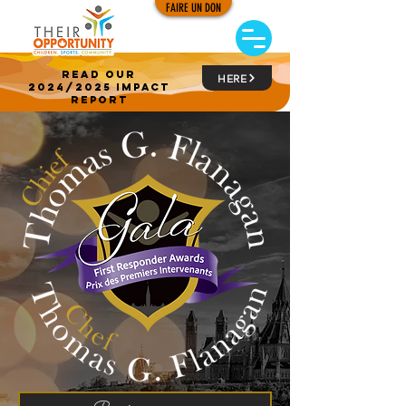
FAIRE UN DON
read our
HERE
2024/2025 impact
report